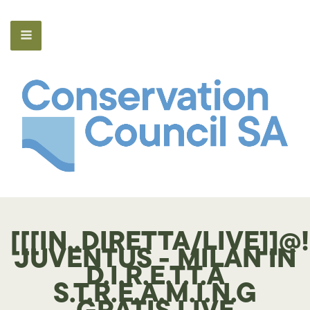
[[[IN..DIRETTA/LIVE]]@!
JUVENTUS - MILAN IN
D.I.R.E.T.T.A
S.T.R.E.A.M.I.N.G
GRATIS LIVE