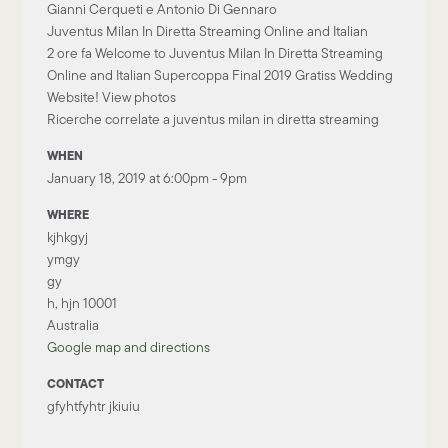
Gianni Cerqueti e Antonio Di Gennaro
Juventus Milan In Diretta Streaming Online and Italian
2 ore fa Welcome to Juventus Milan In Diretta Streaming
Online and Italian Supercoppa Final 2019 Gratiss Wedding
Website! View photos
Ricerche correlate a juventus milan in diretta streaming
WHEN
January 18, 2019 at 6:00pm - 9pm
WHERE
kjhkgyj
ymgy
gy
h, hjn 10001
Australia
Google map and directions
CONTACT
gfyhtfyhtr jkiuiu